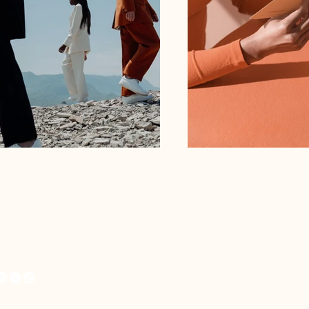
 99808 - 7666
ncarraiz@gmail.com
ria - Espírito Santo