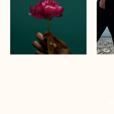
(27)
Brincar Raiz Eventos
bri
Vitó