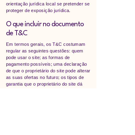
orientação jurídica local se pretender se
proteger de exposição jurídica.
O que incluir no documento
de T&C
Em termos gerais, os T&C costumam
regular as seguintes questões: quem
pode usar o site; as formas de
pagamento possíveis; uma declaração
de que o proprietário do site pode alterar
as suas ofertas no futuro; os tipos de
garantia que o proprietário do site dá
para os seus clientes; uma referência a
questões de propriedade intelectual ou
copyright, quando relevante; o direito do
proprietário do site de suspender ou
cancelar a conta de um membro; e
muito mais.